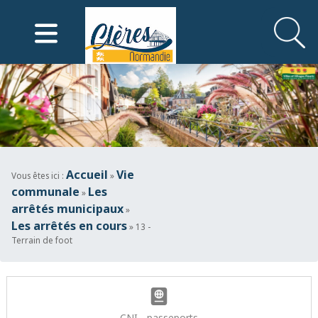
Mairie de Clères
Accueil
Vie
Vous êtes ici :
»
communale
Les
»
arrêtés municipaux
»
Les arrêtés en cours
» 13 -
Terrain de foot
CNI - passeports