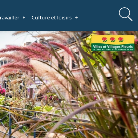
travailler
+
Culture et loisirs
+