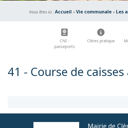
Accueil
Vie communale
Les 
Vous êtes ici :
»
»
CNI -
Clères pratique
Me
passeports
41 - Course de caisses
Mairie de Clè