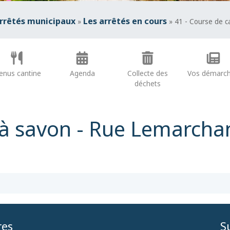
arrêtés municipaux
Les arrêtés en cours
»
» 41 - Course de c
nus cantine
Agenda
Collecte des
Vos démarc
déchets
 à savon - Rue Lemarchan
res
S