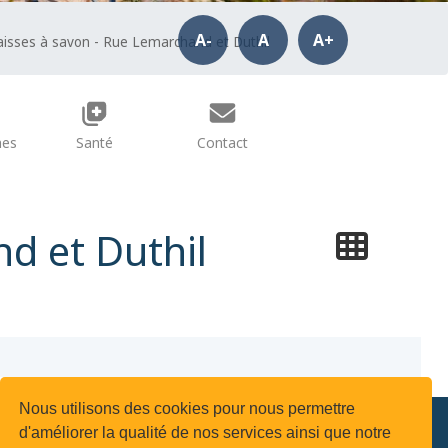
A-
A
A+
aisses à savon - Rue Lemarchand et Duthil
hes
Santé
Contact
d et Duthil
Nous utilisons des cookies pour nous permettre
d'améliorer la qualité de nos services ainsi que notre
uivez-nous !