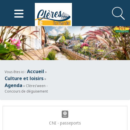
Mairie de Clères
Accueil
Vous êtes ici :
»
Culture et loisirs
»
Agenda
» Clères'ween -
Concours de déguisement
CNI - passeports